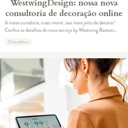
WestwingDesign: nossa nova
consultoria de decoração online
A nossa curadoria, o seu morar, seu novo jeito de decorar!
Confira os detalhes do novo serviço by Westwing Bastam
poucos cliques e uma chamada de vídeo para ter um projeto
Dicas práticas
by Westwing para cham