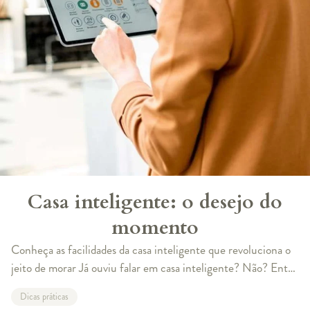
Casa inteligente: o desejo do
momento
Conheça as facilidades da casa inteligente que revoluciona o
jeito de morar Já ouviu falar em casa inteligente? Não? Então
chegou a hora, pois esse é um dos assuntos do momento
Dicas práticas
quando se fala