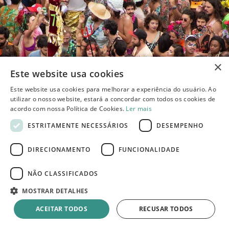
×
Este website usa cookies
Este website usa cookies para melhorar a experiência do usuário. Ao
utilizar o nosso website, estará a concordar com todos os cookies de
acordo com nossa Política de Cookies.
Ler mais
ESTRITAMENTE NECESSÁRIOS
DESEMPENHO
DIRECIONAMENTO
FUNCIONALIDADE
Utilizamos cookies para personalizar nossos anúncios e
melhorar a sua experiência no site. Para saber mais, acesse a
NÃO CLASSIFICADOS
nossa
Política de Privacidade.
MOSTRAR DETALHES
ACEITAR TODOS
RECUSAR TODOS
Aceitar e Fechar