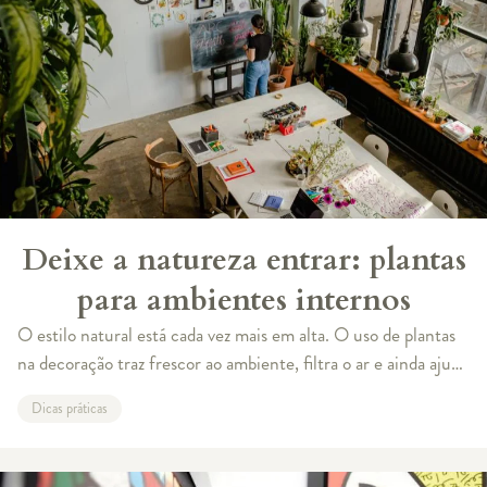
Deixe a natureza entrar: plantas
para ambientes internos
O estilo natural está cada vez mais em alta. O uso de plantas
na decoração traz frescor ao ambiente, filtra o ar e ainda ajuda
a criar uma estética relaxante. Por isso, a Revista Westwing
Dicas práticas
selecionou a