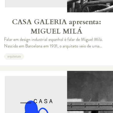
CASA GALERIA apresenta:
MIGUEL MILÁ
Falar em design industrial espanhol é falar de Miguel Milá.
Nascido em Barcelona em 1931, o arquiteto veio de uma
família bastante ligada à arte - não por coincidência, a famosa
arquitetura
Casa Milá (ou La P