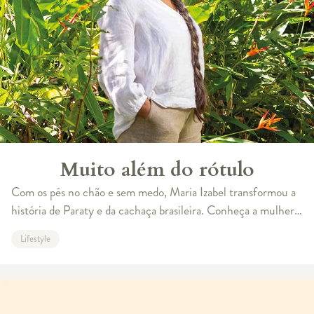
Muito além do rótulo
Com os pés no chão e sem medo, Maria Izabel transformou a
história de Paraty e da cachaça brasileira. Conheça a mulher
que dá nome a uma das mais consagradas bebidas nacionais
Lifestyle
“Eu estava botando