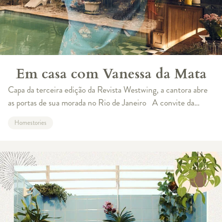
Em casa com Vanessa da Mata
Capa da terceira edição da Revista Westwing, a cantora abre
as portas de sua morada no Rio de Janeiro A convite da
Westwing, a cantora Vanessa da Mata, capa da próxima edição
Homestories
da nossa revis