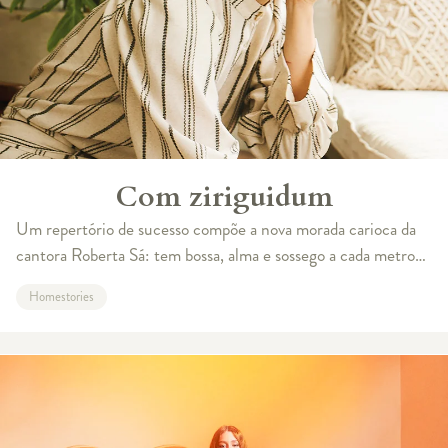
Com ziriguidum
Um repertório de sucesso compõe a nova morada carioca da
cantora Roberta Sá: tem bossa, alma e sossego a cada metro
quadrado A luz natural, a vista para o Pão de Açúcar e toda a
Homestories
poesia de Copacab