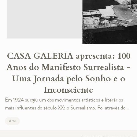
CASA GALERIA apresenta: 100
Anos do Manifesto Surrealista -
Uma Jornada pelo Sonho e o
Inconsciente
Em 1924 surgiu um dos movimentos artísticos e literários
mais influentes do século XX: o Surrealismo. Foi através do
“Manifesto Surrealista” que o escritor André Breton
Arte
articulou suas ideias, sentimen