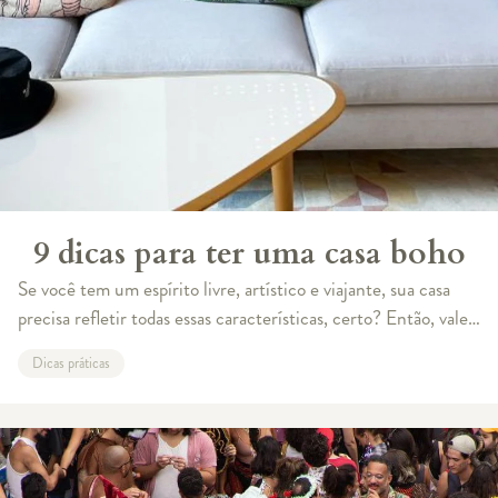
9 dicas para ter uma casa boho
Se você tem um espírito livre, artístico e viajante, sua casa
precisa refletir todas essas características, certo? Então, vale a
pena conhecer um pouco mais sobre o estilo boho e aprender
Dicas práticas
como encaixá