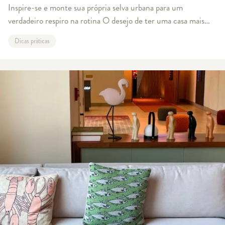
Inspire-se e monte sua própria selva urbana para um
verdadeiro respiro na rotina O desejo de ter uma casa mais
aconchegante para seguir a rotina virtual que marca os novos
Dicas práticas
tempos só cresce. Entre