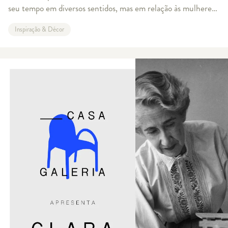
seu tempo em diversos sentidos, mas em relação às mulheres
dentro da Bauhaus, não se pode dizer o mesmo. Ao fundar a
Inspiração & Décor
escola, os maiores